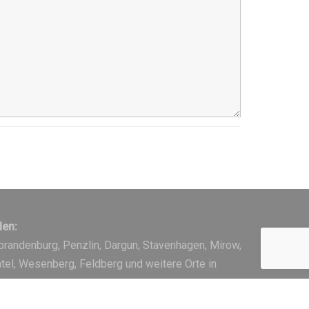
en:
brandenburg, Penzlin, Dargun, Stavenhagen, Mirow,
atel, Wesenberg, Feldberg und weitere Orte in