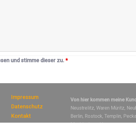
esen und stimme dieser zu.
*
Impressum
Von hier kommen meine Kund
Datenschutz
Neustrelitz, Waren Müritz, Neu
Kontakt
Berlin, Rostock, Templin, Peck
Mecklenburg-Vorpommern
FAQ