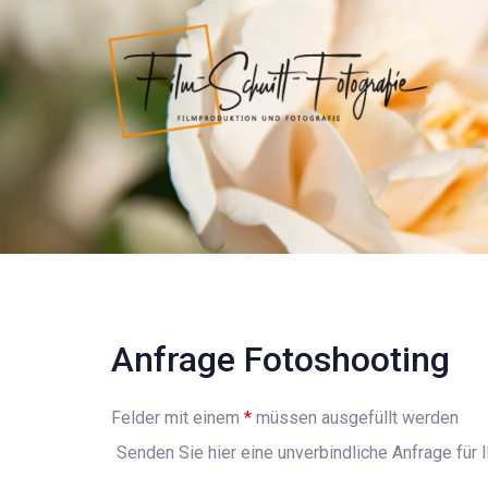
Links
Zur
überspringen
primären
Navigation
springen
Zum
Inhalt
springen
Anfrage Fotoshooting
Felder mit einem
*
müssen ausgefüllt werden
Senden Sie hier eine unverbindliche Anfrage für 