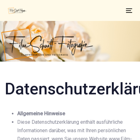
Links
Zur
überspringen
primären
Tog
Navigation
nav
springen
Zum
Inhalt
springen
Datenschutzerklä
Allgemeine Hinweise
Diese Datenschutzerklärung enthält ausführliche
Informationen darüber, was mit Ihren persönlichen
Daten passiert, wenn Sie unsere Website www.Film-