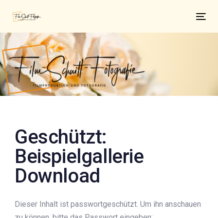
Links
Zur
überspringen
primären
Tog
Navigation
nav
springen
Zum
Inhalt
springen
Beitragsnavigation
Geschützt:
Beispielgallerie
Download
Dieser Inhalt ist passwortgeschützt. Um ihn anschauen
zu können, bitte das Passwort eingeben: